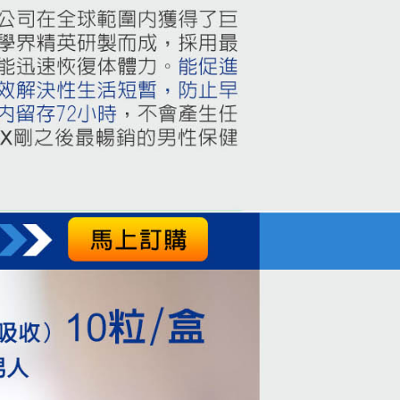
早洩藥物推薦
最新治療陽痿早洩藥
未分類
治療陽痿早洩新藥
陽痿早洩克星
陽痿早洩快速治療方法
陽痿早洩怎麼辦
陽痿早洩治療
陽痿早洩治療新方法
陽痿早洩藥
陽痿早洩藥物推薦
持長久魅力，調節生理機能，重返巔峰。