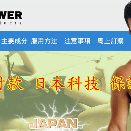
激發腎動力，幫助你壯大自己的性器官，解决男人性功能勃起障礙、陽痿早洩
的一致認可。
本精華早泄良方，助男性