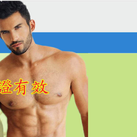
不舉等症狀問題，已被最高藥品權威部門認定為放心服用的男士藥
搜
搜
尋
尋
關
鍵
字: