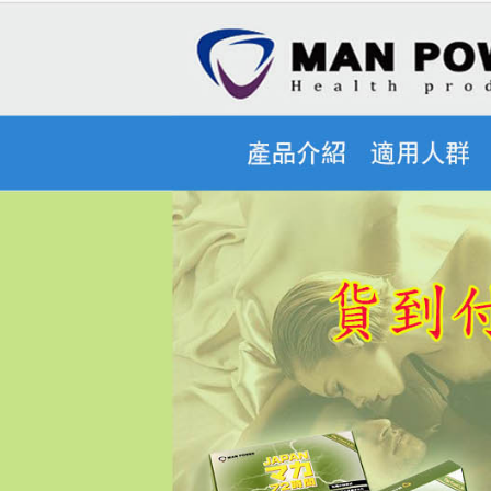
日本瑪卡壯陽藥官網
日本瑪卡是風靡全球的男性最佳壯陽藥產品，能在極短的時間內
品，無任何副作用和依賴性，現已遠銷世界各國，深受各界人士
治療陽痿早洩新藥草
擺脫困局